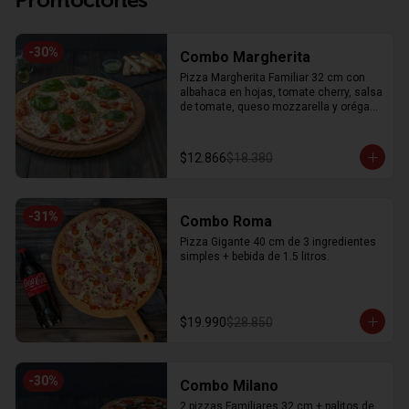
-
30
%
Combo Margherita
Pizza Margherita Familiar 32 cm con 
albahaca en hojas, tomate cherry, salsa 
de tomate, queso mozzarella y orégano 
+ 8 unidades de palitos de ajo
$12.866
$18.380
-
31
%
Combo Roma
Pizza Gigante 40 cm de 3 ingredientes 
simples + bebida de 1.5 litros.
$19.990
$28.850
-
30
%
Combo Milano
2 pizzas Familiares 32 cm + palitos de 