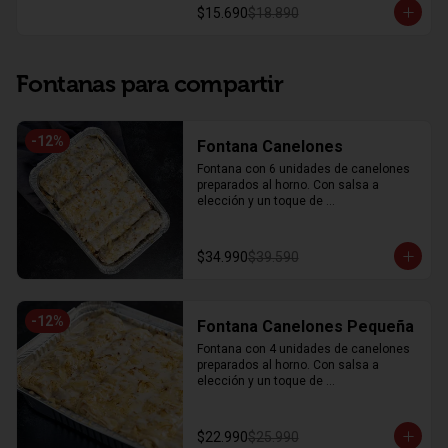
$15.690
$18.890
Fontanas para compartir
-
12
%
Fontana Canelones
Fontana con 6 unidades de canelones 
preparados al horno. Con salsa a 
elección y un toque de 
parmesano gratinado.
$34.990
$39.590
-
12
%
Fontana Canelones Pequeña
Fontana con 4 unidades de canelones 
preparados al horno. Con salsa a 
elección y un toque de 
parmesano gratinado.
$22.990
$25.990