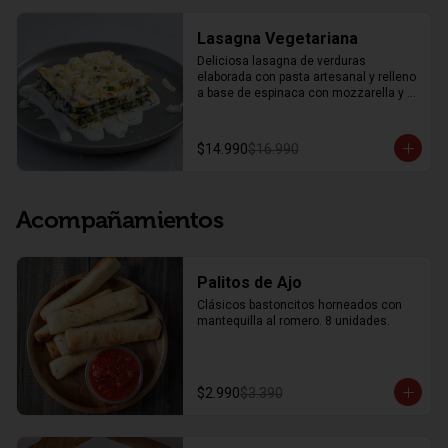
Lasagna Vegetariana
Deliciosa lasagna de verduras 
elaborada con pasta artesanal y relleno 
a base de espinaca con mozzarella y 
ricotta. Acompañada de zapallo 
italiano, champiñón, choclo, salsa 
bechamel y parmesano gratinado.
$14.990
$16.990
Acompañamientos
Palitos de Ajo
Clásicos bastoncitos horneados con 
mantequilla al romero. 8 unidades.
$2.990
$3.390