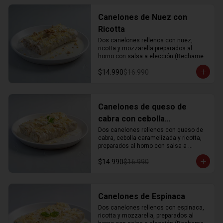
Canelones de Nuez con
Ricotta
Dos canelones rellenos con nuez, 
ricotta y mozzarella preparados al 
horno con salsa a elección (Bechamel, 
Pomodoro o Rosa) y con un toque de 
$14.990
$16.990
parmesano gratinado.
Canelones de queso de
cabra con cebolla
caramelizada
Dos canelones rellenos con queso de 
cabra, cebolla caramelizada y ricotta, 
preparados al horno con salsa a 
elección (Bechamel, Pomodoro o Rosa) 
$14.990
$16.990
y con un toque de parmesano 
gratinado.
Canelones de Espinaca
Dos canelones rellenos con espinaca, 
ricotta y mozzarella, preparados al 