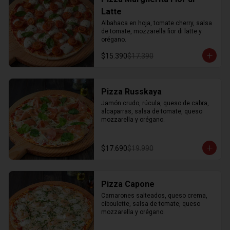
Latte
Albahaca en hoja, tomate cherry, salsa 
de tomate, mozzarella fior di latte y 
orégano.
$15.390
$17.390
Pizza Russkaya
Jamón crudo, rúcula, queso de cabra, 
alcaparras, salsa de tomate, queso 
mozzarella y orégano.
$17.690
$19.990
Pizza Capone
Camarones salteados, queso crema, 
ciboulette, salsa de tomate, queso 
mozzarella y orégano.