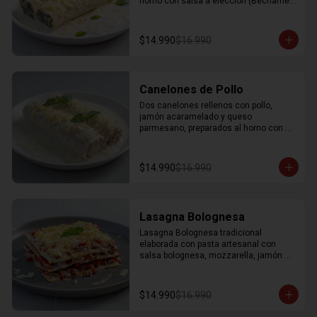
horno con salsa a elección (Bechamel, 
Pomodoro o Rosa) y con un toque de 
parmesano gratinado.
$14.990
$16.990
Canelones de Pollo
Dos canelones rellenos con pollo, 
jamón acaramelado y queso 
parmesano, preparados al horno con 
salsa a elección (Bechamel, Pomodoro 
o Rosa) y con un toque de parmesano 
gratinado.
$14.990
$16.990
Lasagna Bolognesa
Lasagna Bolognesa tradicional 
elaborada con pasta artesanal con 
salsa bolognesa, mozzarella, jamón 
salsa bechamel y parmesano 
gratinado. Porción individual.
$14.990
$16.990