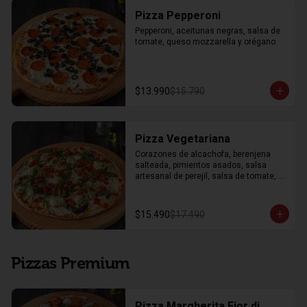
Pizza Pepperoni
Pepperoni, aceitunas negras, salsa de 
tomate, queso mozzarella y orégano.
$13.990
$15.790
Pizza Vegetariana
Corazones de alcachofa, berenjena 
salteada, pimientos asados, salsa 
artesanal de perejil, salsa de tomate, 
queso mozzarella y orégano.
$15.490
$17.490
Pizzas Premium
Pizza Margherita Fior di