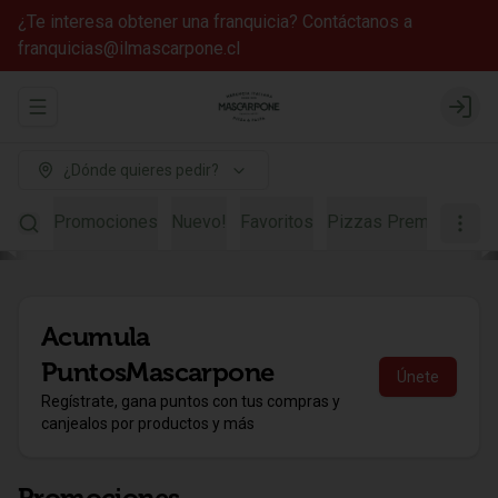
¿Te interesa obtener una franquicia? Contáctanos a
franquicias@ilmascarpone.cl
Abrir menu de navegación
Login
¿Dónde quieres pedir?
Promociones
Nuevo!
Favoritos
Pizzas Premium
Piz
Acumula
PuntosMascarpone
Únete
Regístrate, gana puntos con tus compras y
canjealos por productos y más
Promociones