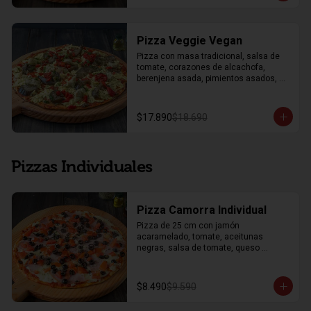
Pizza Veggie Vegan
Pizza con masa tradicional, salsa de 
tomate, corazones de alcachofa, 
berenjena asada, pimientos asados, 
salsa artesanal de perejil, salsa de 
tomate, mozzarella vegana y orégano.
$17.890
$18.690
Pizzas Individuales
Pizza Camorra Individual
Pizza de 25 cm con jamón 
acaramelado, tomate, aceitunas 
negras, salsa de tomate, queso 
mozzarella y orégano.
$8.490
$9.590