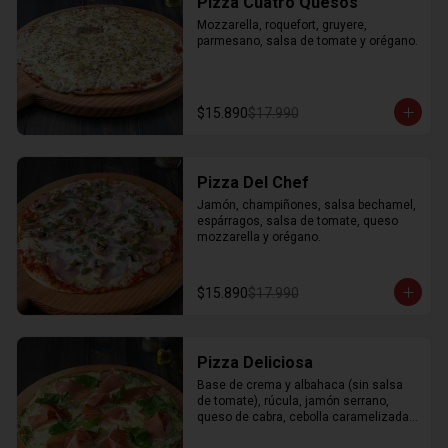
Pizza Cuatro Quesos
Mozzarella, roquefort, gruyere, 
parmesano, salsa de tomate y orégano.
$15.890
$17.990
Pizza Del Chef
Jamón, champiñones, salsa bechamel, 
espárragos, salsa de tomate, queso 
mozzarella y orégano.
$15.890
$17.990
Pizza Deliciosa
Base de crema y albahaca (sin salsa 
de tomate), rúcula, jamón serrano, 
queso de cabra, cebolla caramelizada, 
mozzarella y orégano.