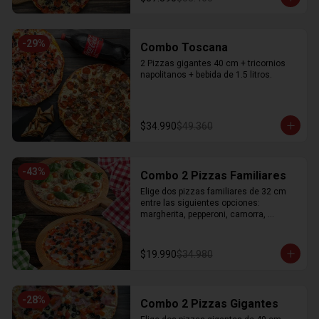
-
29
%
Combo Toscana
2 Pizzas gigantes 40 cm + tricornios 
napolitanos + bebida de 1.5 litros.
$34.990
$49.360
-
43
%
Combo 2 Pizzas Familiares
Elige dos pizzas familiares de 32 cm 
entre las siguientes opciones: 
margherita, pepperoni, camorra, 
dieciochera
$19.990
$34.980
-
28
%
Combo 2 Pizzas Gigantes