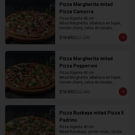
Pizza Margherita mitad
Pizza Camorra
Pizza Gigante 40 cm

Mitad Margherita: albahaca en hojas, 
tomate cherry, salsa de tomate, 
mozzarella y orégano

$18.890
$21.290
Mitad Camorra: jamón acaramelado, 
tomate, aceitunas negras, salsa de 
tomate, mozzarella y orégano
Pizza Margherita mitad
Pizza Pepperoni
Pizza Gigante 40 cm

Mitad Margherita: albahaca en hojas, 
tomate cherry, salsa de tomate, 
mozzarella y orégano

$18.890
$20.390
Mitad Pepperoni: pepperoni, aceitunas 
negras, salsa de tomate, mozzarella y 
orégano.
Pizza Ruskaya mitad Pizza Il
Padrino
Pizza Gigante 40 cm

Mitad Russkaya: jamón crudo, rúcula, 