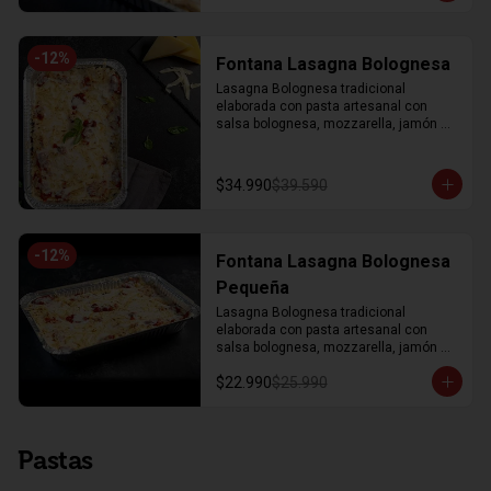
-
12
%
Fontana Lasagna Bolognesa
Lasagna Bolognesa tradicional 
elaborada con pasta artesanal con 
salsa bolognesa, mozzarella, jamón 
salsa bechamel y parmesano 
gratinado. Fontana para 3 a 4 personas
$34.990
$39.590
-
12
%
Fontana Lasagna Bolognesa
Pequeña
Lasagna Bolognesa tradicional 
elaborada con pasta artesanal con 
salsa bolognesa, mozzarella, jamón 
salsa bechamel y parmesano 
$22.990
$25.990
gratinado. Fontana para 2 a 3 personas
Pastas