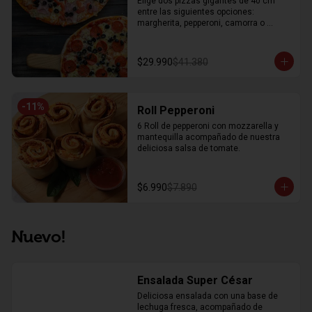
Elige dos pizzas gigantes de 40 cm 
entre las siguientes opciones: 
margherita, pepperoni, camorra o 
dieciochera
$29.990
$41.380
-
11
%
Roll Pepperoni
6 Roll de pepperoni con mozzarella y 
mantequilla acompañado de nuestra 
deliciosa salsa de tomate.
$6.990
$7.890
Nuevo!
Ensalada Super César
Deliciosa ensalada con una base de 
lechuga fresca, acompañado de 