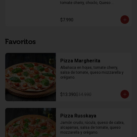
tomate cherry, choclo, Queso 
parmesano, pechuga de pollo a la 
plancha y trozos de pan focaccia, con 
aderezo de la casa y limón
$7.990
Favoritos
Pizza Margherita
Albahaca en hojas, tomate cherry, 
salsa de tomate, queso mozzarella y 
orégano.
$13.390
$14.990
Pizza Russkaya
Jamón crudo, rúcula, queso de cabra, 
alcaparras, salsa de tomate, queso 
mozzarella y orégano.