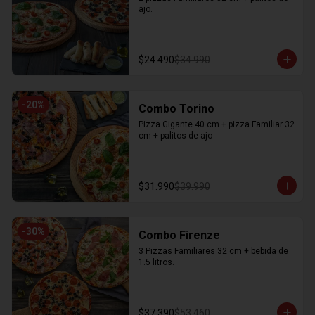
ajo.
$24.490
$34.990
-
20
%
Combo Torino
Pizza Gigante 40 cm + pizza Familiar 32 
cm + palitos de ajo
$31.990
$39.990
-
30
%
Combo Firenze
3 Pizzas Familiares 32 cm + bebida de 
1.5 litros.
$37.390
$53.460