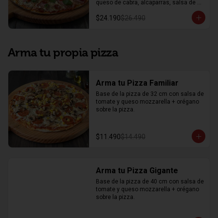
queso de cabra, alcaparras, salsa de 
tomate, y mozzarella

$24.190
$26.490
Mitad Il Padrino: jamón acaramelado, 
chorizo español, un toque de albahaca, 
salsa de tomate, mozzarella y orégano
Arma tu propia pizza
Arma tu Pizza Familiar
Base de la pizza de 32 cm con salsa de 
tomate y queso mozzarella + orégano 
sobre la pizza.
$11.490
$14.490
Arma tu Pizza Gigante
Base de la pizza de 40 cm con salsa de 
tomate y queso mozzarella + orégano 
sobre la pizza.