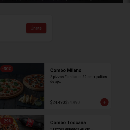
Únete
-
30
%
Combo Milano
2 pizzas Familiares 32 cm + palitos 
de ajo.
$24.490
$34.990
-
29
%
Combo Toscana
2 Pizzas gigantes 40 cm + 