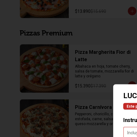
$13.890
$15.690
Pizzas Premium
Pizza Margherita Fior di
Latte
Albahaca en hoja, tomate cherry, 
salsa de tomate, mozzarella fior di 
latte y orégano.
$15.390
$17.390
LUC
Este 
Pizza Carnívora
Pepperoni, choricillo, cebolla 
Instr
estofada, carne, salsa de tomate, 
queso mozzarella y orégano.