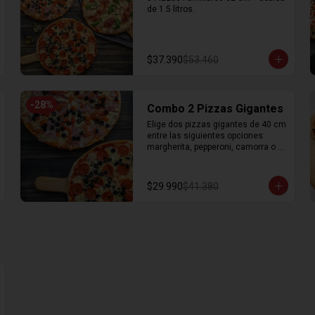
de 1.5 litros.
$37.390
$53.460
-
28
%
Combo 2 Pizzas Gigantes
Elige dos pizzas gigantes de 40 cm 
entre las siguientes opciones: 
margherita, pepperoni, camorra o 
dieciochera
$29.990
$41.380