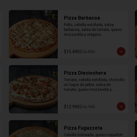
Pizza Barbacoa
Pollo, cebolla estofada, salsa 
barbacoa, salsa de tomate, queso 
mozzarella y orégano.
$15.490
$16.990
Pizza Dieciochera
Tomate, cebolla estofada, choricillo 
un toque de pebre, salsa de 
tomate, queso mozzarella y 
orégano.
$12.990
$16.490
Pizza Fugazzeta
Cebolla horneada, queso roquefort 