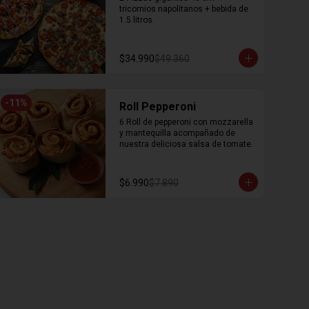
tricornios napolitanos + bebida de 
1.5 litros.
$34.990
$49.360
-
11
%
Roll Pepperoni
6 Roll de pepperoni con mozzarella 
y mantequilla acompañado de 
nuestra deliciosa salsa de tomate.
$6.990
$7.890