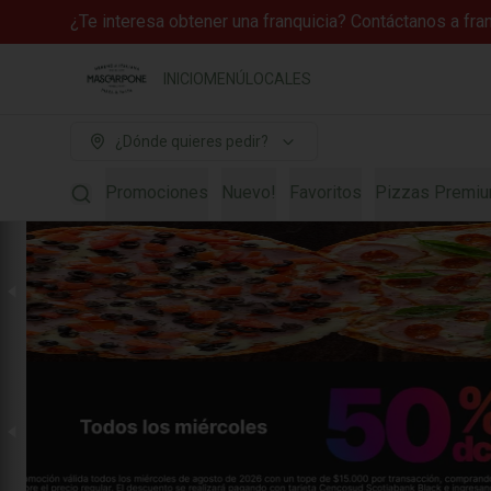
¿Te interesa obtener una franquicia? Contáctanos a fr
INICIO
MENÚ
LOCALES
¿Dónde quieres pedir?
Promociones
Nuevo!
Favoritos
Pizzas Premi