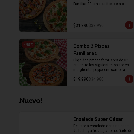
Familiar 32 cm + palitos de ajo
$31.990
$39.990
-
43
%
Combo 2 Pizzas
Familiares
Elige dos pizzas familiares de 32 
cm entre las siguientes opciones: 
margherita, pepperoni, camorra, 
dieciochera
$19.990
$34.980
Nuevo!
Ensalada Super César
Deliciosa ensalada con una base 
de lechuga fresca, acompañado de 