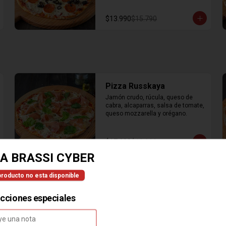
$13.990
$15.790
Pizza Russkaya
Jamón crudo, rúcula, queso de 
cabra, alcaparras, salsa de tomate, 
queso mozzarella y orégano.
$17.690
$19.990
A BRASSI CYBER
producto no esta disponible
Pizza Criolla
Champiñones, choclo, carne, 
ucciones especiales
cebolla estofada, salsa de tomate, 
queso mozzarella y orégano.