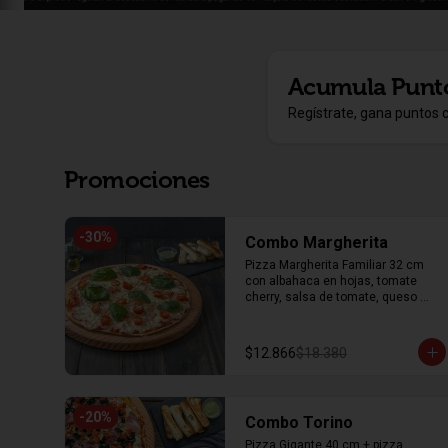
Acumula
Punt
Regístrate, gana puntos 
Promociones
-
30
%
Combo Margherita
Pizza Margherita Familiar 32 cm 
con albahaca en hojas, tomate 
cherry, salsa de tomate, queso 
mozzarella y orégano + 8 unidades 
de palitos de ajo
$12.866
$18.380
-
20
%
Combo Torino
Pizza Gigante 40 cm + pizza 