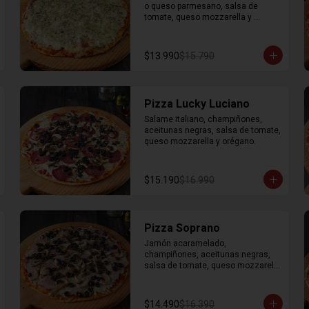
o queso parmesano, salsa de 
tomate, queso mozzarella y 
orégano.
$13.990
$15.790
Pizza Lucky Luciano
Salame italiano, champiñones, 
aceitunas negras, salsa de tomate, 
queso mozzarella y orégano.
$15.190
$16.990
Pizza Soprano
Jamón acaramelado, 
champiñones, aceitunas negras, 
salsa de tomate, queso mozzarella 
y orégano.
$14.490
$16.390