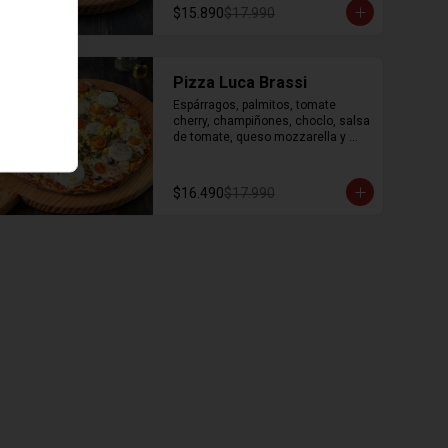
$15.890
$17.990
Pizza Luca Brassi
Espárragos, palmitos, tomate 
cherry, champiñones, choclo, salsa 
de tomate, queso mozzarella y 
orégano.
$16.490
$17.990