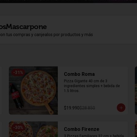
osMascarpone
con tus compras y canjealos por productos y más
-
31
%
Combo Roma
Pizza Gigante 40 cm de 3 
ingredientes simples + bebida de 
1.5 litros.
$19.990
$28.850
-
30
%
Combo Firenze
3 Pizzas Familiares 32 cm + bebida 