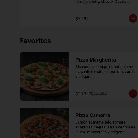
tomate cherry, choclo, Queso 
parmesano, pechuga de pollo a la 
plancha y trozos de pan focaccia, 
con aderezo de la casa y limón
$7.990
Favoritos
Pizza Margherita
Albahaca en hojas, tomate cherry, 
salsa de tomate, queso mozzarella 
y orégano.
$13.390
$14.990
Pizza Camorra
Jamón acaramelado, tomate, 
aceitunas negras, salsa de tomate, 
queso mozzarella y orégano.