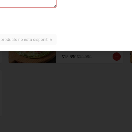
$15.890
$17.990
Pizza Deliciosa
Base de crema y albahaca (sin 
salsa de tomate), rúcula, jamón 
 producto no esta disponible
serrano, queso de cabra, cebolla 
caramelizada, mozzarella y 
orégano.
$18.890
$19.990