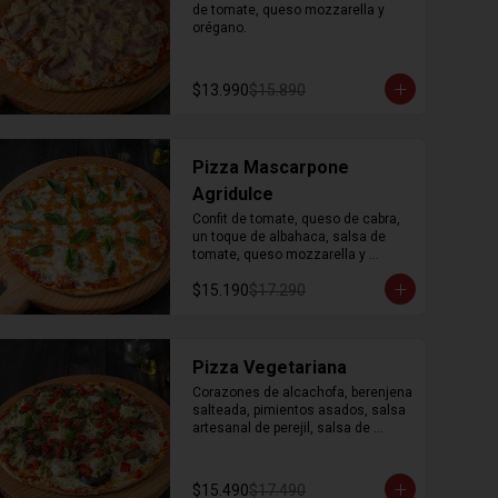
de tomate, queso mozzarella y 
orégano.
$13.990
$15.890
Pizza Mascarpone
Agridulce
Confit de tomate, queso de cabra, 
un toque de albahaca, salsa de 
tomate, queso mozzarella y 
orégano.
$15.190
$17.290
Pizza Vegetariana
Corazones de alcachofa, berenjena 
salteada, pimientos asados, salsa 
artesanal de perejil, salsa de 
tomate, queso mozzarella y 
orégano.
$15.490
$17.490