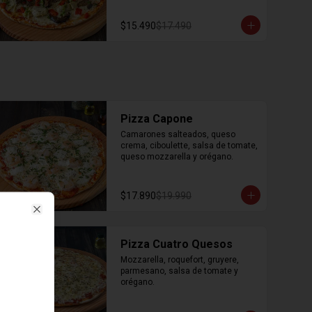
orégano.
$15.490
$17.490
Pizza Capone
Camarones salteados, queso 
crema, ciboulette, salsa de tomate, 
queso mozzarella y orégano.
$17.890
$19.990
Close
Pizza Cuatro Quesos
Mozzarella, roquefort, gruyere, 
parmesano, salsa de tomate y 
orégano.