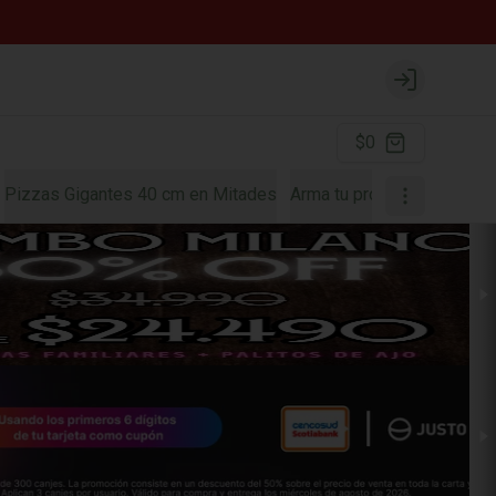
Login
$0
Pizzas Gigantes 40 cm en Mitades
Arma tu propia pizza
Font