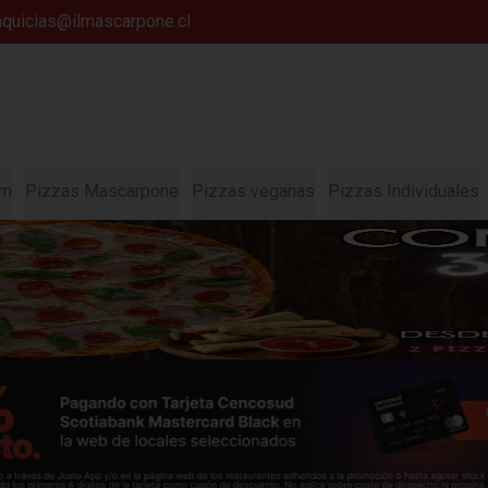
anquicias@ilmascarpone.cl
um
Pizzas Mascarpone
Pizzas veganas
Pizzas Individuales