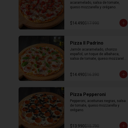
acaramelado, salsa de tomate, 
queso mozzarella y orégano.
$14.490
$17.990
Pizza Il Padrino
Jamón acaramelado, chorizo 
español, un toque de albahaca, 
salsa de tomate, queso mozzarella 
y orégano.
$14.490
$16.390
Pizza Pepperoni
Pepperoni, aceitunas negras, salsa 
de tomate, queso mozzarella y 
orégano.
$13.990
$15.790