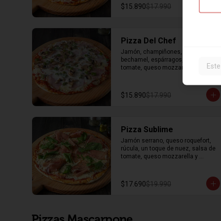
$15.890
$17.990
Pizza Del Chef
Jamón, champiñones, salsa 
bechamel, espárragos, salsa de 
Este
tomate, queso mozzarella y 
orégano.
$15.890
$17.990
Pizza Sublime
Jamón serrano, queso roquefort, 
rúcula, un toque de nuez, salsa de 
tomate, queso mozzarella y 
orégano.
$17.690
$19.990
Pizzas Mascarpone