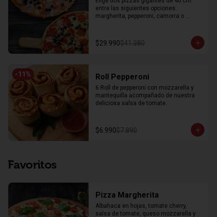
Elige dos pizzas gigantes de 40 cm 
entre las siguientes opciones: 
margherita, pepperoni, camorra o 
dieciochera
$29.990
$41.380
-
11
%
Roll Pepperoni
6 Roll de pepperoni con mozzarella y 
mantequilla acompañado de nuestra 
deliciosa salsa de tomate.
$6.990
$7.890
Favoritos
Pizza Margherita
Albahaca en hojas, tomate cherry, 
salsa de tomate, queso mozzarella y 