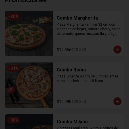
-
30
%
Combo Margherita
Pizza Margherita Familiar 32 cm con 
albahaca en hojas, tomate cherry, salsa 
de tomate, queso mozzarella y orégano 
+ 8 unidades de palitos de ajo
$12.866
$18.380
-
31
%
Combo Roma
Pizza Gigante 40 cm de 3 ingredientes 
simples + bebida de 1.5 litros.
$19.990
$28.850
-
30
%
Combo Milano
2 pizzas Familiares 32 cm + palitos de 