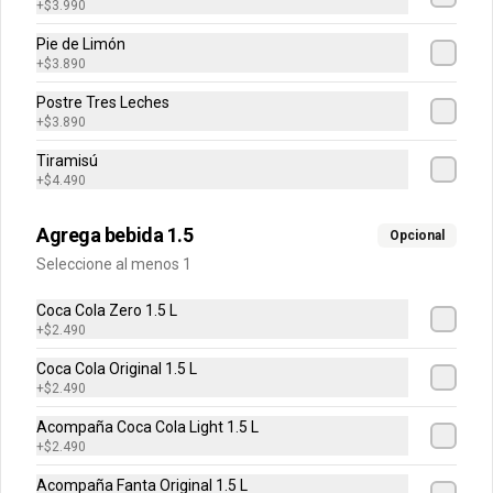
+
$3.990
Pie de Limón
+
$3.890
$2.790
$3.190
Postre Tres Leches
+
$3.890
-
11
%
Roll Pepperoni
Tiramisú
6 Roll de pepperoni con mozzarella y 
+
$4.490
mantequilla acompañado de nuestra 
deliciosa salsa de tomate.
Agrega bebida 1.5
Opcional
Seleccione al menos 1
$6.990
$7.890
Coca Cola Zero 1.5 L
+
$2.490
Tricornios Napolitanos
Triángulos horneados, rellenos con 
Coca Cola Original 1.5 L
queso mozzarella, tomate y orégano, 
+
$2.490
en masa de mantequilla. 5 unidades.
Acompaña Coca Cola Light 1.5 L
+
$2.490
$5.490
$6.190
Acompaña Fanta Original 1.5 L