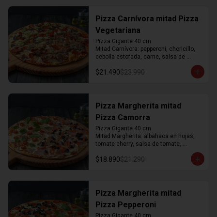
asados, salsa artesanal de perejil, 
salsa de tomate, mozzarella y orégano
Pizza Carnívora mitad Pizza
Vegetariana
Pizza Gigante 40 cm

Mitad Carnívora: pepperoni, choricillo, 
cebolla estofada, carne, salsa de 
tomate, mozzarella y orégano

$21.490
$23.990
Mitad Vegetariana: corazones de 
alcachofa, berenjena asada, pimientos 
asados, salsa artesanal de perejil, 
salsa de tomate, mozzarella y orégano
Pizza Margherita mitad
Pizza Camorra
Pizza Gigante 40 cm

Mitad Margherita: albahaca en hojas, 
tomate cherry, salsa de tomate, 
mozzarella y orégano

$18.890
$21.290
Mitad Camorra: jamón acaramelado, 
tomate, aceitunas negras, salsa de 
tomate, mozzarella y orégano
Pizza Margherita mitad
Pizza Pepperoni
Pizza Gigante 40 cm
