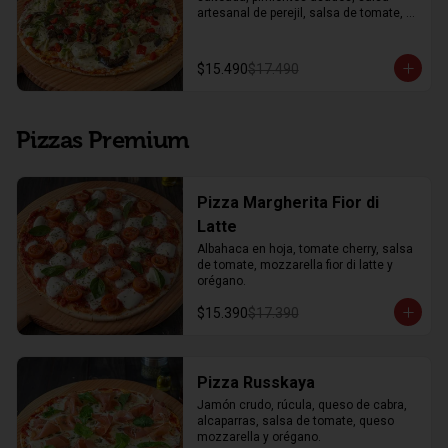
artesanal de perejil, salsa de tomate, 
queso mozzarella y orégano.
$15.490
$17.490
Pizzas Premium
Pizza Margherita Fior di
Latte
Albahaca en hoja, tomate cherry, salsa 
de tomate, mozzarella fior di latte y 
orégano.
$15.390
$17.390
Pizza Russkaya
Jamón crudo, rúcula, queso de cabra, 
alcaparras, salsa de tomate, queso 
mozzarella y orégano.