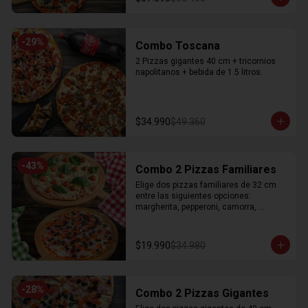
-
29
%
Combo Toscana
2 Pizzas gigantes 40 cm + tricornios 
napolitanos + bebida de 1.5 litros.
$34.990
$49.360
-
43
%
Combo 2 Pizzas Familiares
Elige dos pizzas familiares de 32 cm 
entre las siguientes opciones: 
margherita, pepperoni, camorra, 
dieciochera
$19.990
$34.980
-
28
%
Combo 2 Pizzas Gigantes