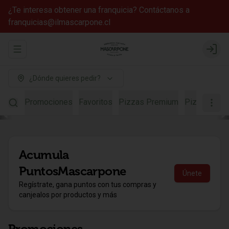
¿Te interesa obtener una franquicia? Contáctanos a
franquicias@ilmascarpone.cl
Abrir menu de navegación
Login
¿Dónde quieres pedir?
Promociones
Favoritos
Pizzas Premium
Pizzas Mas
Acumula
PuntosMascarpone
Únete
Regístrate, gana puntos con tus compras y
canjealos por productos y más
Promociones