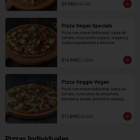
$9.990
$15.790
Pizza Vegan Specials
Pizza con masa tradicional, salsa de 
tomate, mozzarella vegana, orégano y 
cuatro ingredientes a elección.
$16.990
$17.990
Pizza Veggie Vegan
Pizza con masa tradicional, salsa de 
tomate, corazones de alcachofa, 
berenjena asada, pimientos asados, 
salsa artesanal de perejil, salsa de 
tomate, mozzarella vegana y orégano.
$17.890
$18.690
Pizzas Individuales