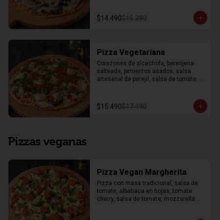
$14.490
$16.390
Pizza Vegetariana
Corazones de alcachofa, berenjena 
salteada, pimientos asados, salsa 
artesanal de perejil, salsa de tomate, 
queso mozzarella y orégano.
$15.490
$17.490
Pizzas veganas
Pizza Vegan Margherita
Pizza con masa tradicional, salsa de 
tomate, albahaca en hojas, tomate 
cherry, salsa de tomate, mozzarella 
vegana y orégano.