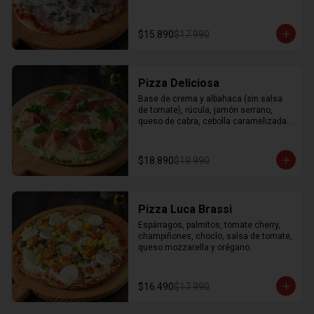
$15.890
$17.990
Pizza Deliciosa
Base de crema y albahaca (sin salsa 
de tomate), rúcula, jamón serrano, 
queso de cabra, cebolla caramelizada, 
mozzarella y orégano.
$18.890
$19.990
Pizza Luca Brassi
Espárragos, palmitos, tomate cherry, 
champiñones, choclo, salsa de tomate, 
queso mozzarella y orégano.
$16.490
$17.990