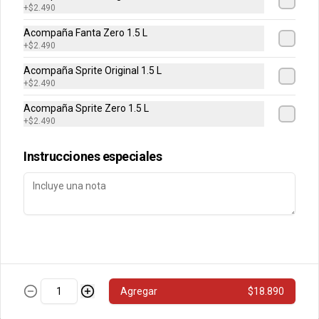
+
$2.490
Postres
Acompaña Fanta Zero 1.5 L
+
$2.490
Acompaña Sprite Original 1.5 L
Mousse Artesanal de
+
$2.490
Chocolate Belga
Acompaña Sprite Zero 1.5 L
Clásico mousse a base de chocolate 
belga, con un toque de almendras.
+
$2.490
Instrucciones especiales
$3.990
$4.190
Pannacotta
Tradicional postre italiano en formato 
individual, con salsa de caramelo
$3.490
$4.590
Agregar
$18.890