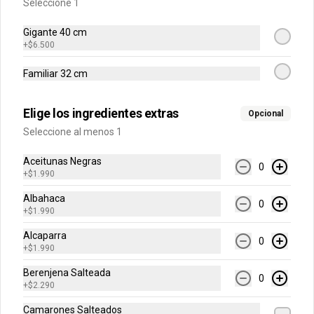
Seleccione 1
$11.490
$14.490
Gigante 40 cm
+
$6.500
Familiar 32 cm
Arma tu Pizza Gigante
Base de la pizza de 40 cm con salsa de 
tomate y queso mozzarella + orégano 
Elige los ingredientes extras
sobre la pizza.
Opcional
Seleccione al menos 1
$15.690
$18.890
Aceitunas Negras
0
+
$1.990
Fontanas para compartir
Albahaca
0
+
$1.990
Alcaparra
0
-
12
%
Fontana Canelones
+
$1.990
Fontana con 6 unidades de canelones 
Berenjena Salteada
preparados al horno. Con salsa a 
0
elección y un toque de 
+
$2.290
parmesano gratinado.
Camarones Salteados