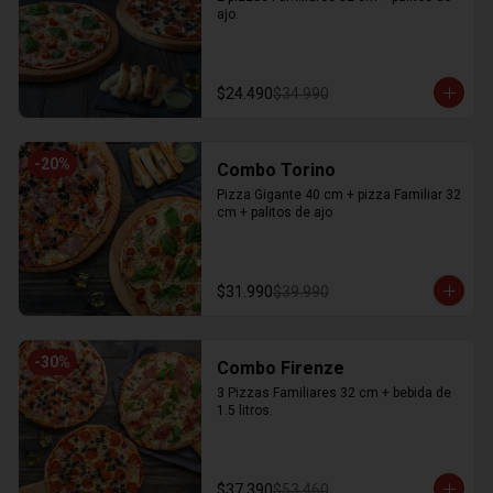
ajo.
$24.490
$34.990
-
20
%
Combo Torino
Pizza Gigante 40 cm + pizza Familiar 32 
cm + palitos de ajo
$31.990
$39.990
-
30
%
Combo Firenze
3 Pizzas Familiares 32 cm + bebida de 
1.5 litros.
$37.390
$53.460