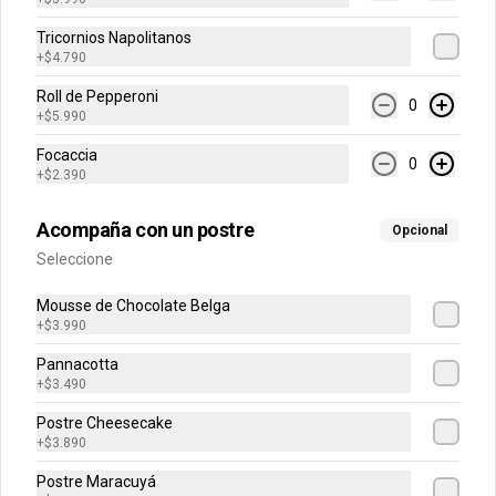
Tricornios Napolitanos
Palitos de Ajo
+
$4.790
Clásicos bastoncitos horneados con 
mantequilla al romero. 8 unidades.
Roll de Pepperoni
0
+
$5.990
Focaccia
0
$2.990
$3.390
+
$2.390
Acompaña con un postre
Opcional
Palitos de Queso
Seleccione
Parmesano
Mousse de Chocolate Belga
+
$3.990
Pannacotta
$4.490
$5.090
+
$3.490
Postre Cheesecake
Pan Focaccia
+
$3.890
Exquisito pan con un toque de cebolla
Postre Maracuyá