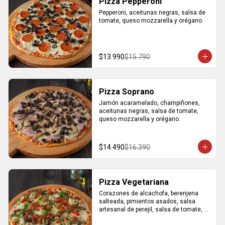
Pizza Pepperoni
Pepperoni, aceitunas negras, salsa de 
tomate, queso mozzarella y orégano.
$13.990
$15.790
Pizza Soprano
Jamón acaramelado, champiñones, 
aceitunas negras, salsa de tomate, 
queso mozzarella y orégano.
$14.490
$16.390
Pizza Vegetariana
Corazones de alcachofa, berenjena 
salteada, pimientos asados, salsa 
artesanal de perejil, salsa de tomate, 
queso mozzarella y orégano.