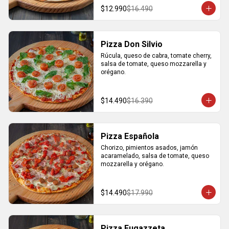
$12.990
$16.490
Pizza Don Silvio
Rúcula, queso de cabra, tomate cherry, 
salsa de tomate, queso mozzarella y 
orégano.
$14.490
$16.390
Pizza Española
Chorizo, pimientos asados, jamón 
acaramelado, salsa de tomate, queso 
mozzarella y orégano.
$14.490
$17.990
Pizza Fugazzeta