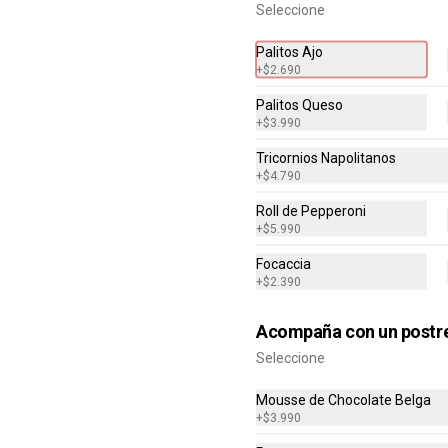
Seleccione
anquicias@ilmascarpone.cl
Palitos Ajo
+
$2.690
Palitos Queso
+
$3.990
Tricornios Napolitanos
+
$4.790
Roll de Pepperoni
+
$5.990
Focaccia
+
$2.390
osMascarpone
con tus compras y canjealos por productos y más
Acompaña con un postr
Seleccione
Mousse de Chocolate Belga
+
$3.990