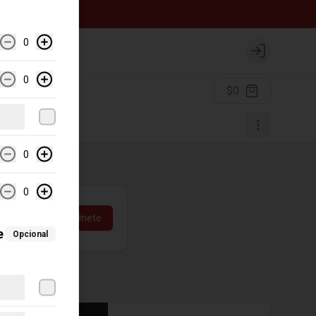
0
Login
0
$0
0
0
Únete
e
Opcional