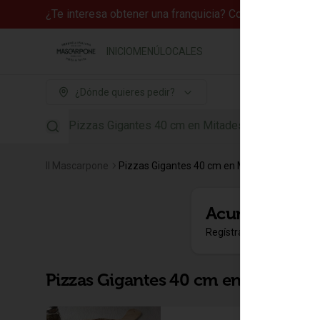
¿Te interesa obtener una franquicia? Contáctanos a fr
INICIO
MENÚ
LOCALES
¿Dónde quieres pedir?
Pizzas Gigantes 40 cm en Mitades
Il Mascarpone
Pizzas Gigantes 40 cm en Mitades
Acumula
Punt
Regístrate, gana puntos 
Pizzas Gigantes 40 cm en Mitades