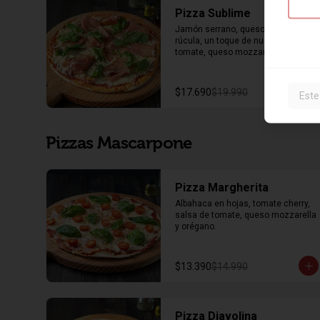
Pizza Sublime
Jamón serrano, queso roquefort, 
rúcula, un toque de nuez, salsa de 
tomate, queso mozzarella y 
orégano.
$17.690
$19.990
Este
Pizzas Mascarpone
Pizza Margherita
Albahaca en hojas, tomate cherry, 
salsa de tomate, queso mozzarella 
y orégano.
$13.390
$14.990
Pizza Diavolina