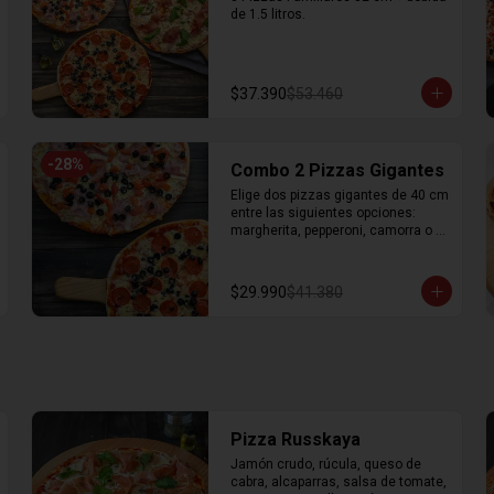
de 1.5 litros.
$37.390
$53.460
-
28
%
Combo 2 Pizzas Gigantes
Elige dos pizzas gigantes de 40 cm 
entre las siguientes opciones: 
margherita, pepperoni, camorra o 
dieciochera
$29.990
$41.380
Pizza Russkaya
Jamón crudo, rúcula, queso de 
cabra, alcaparras, salsa de tomate, 