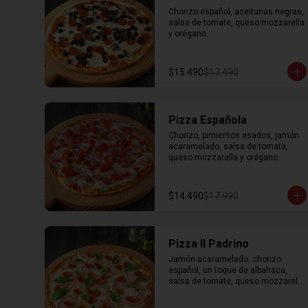
Chorizo español, aceitunas negras, 
salsa de tomate, queso mozzarella 
y orégano.
$15.490
$17.490
Pizza Española
Chorizo, pimientos asados, jamón 
acaramelado, salsa de tomate, 
queso mozzarella y orégano.
$14.490
$17.990
Pizza Il Padrino
Jamón acaramelado, chorizo 
español, un toque de albahaca, 
salsa de tomate, queso mozzarella 
y orégano.