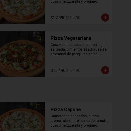
queso mozzarella y orégano.
$17.890
$19.990
Pizza Vegetariana
Corazones de alcachofa, berenjena 
salteada, pimientos asados, salsa 
artesanal de perejil, salsa de 
tomate, queso mozzarella y 
orégano.
$15.490
$17.490
Pizza Capone
Camarones salteados, queso 
crema, ciboulette, salsa de tomate, 
queso mozzarella y orégano.