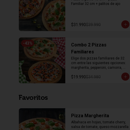
Familiar 32 cm + palitos de ajo
$31.990
$39.990
-
43
%
Combo 2 Pizzas
Familiares
Elige dos pizzas familiares de 32 
cm entre las siguientes opciones: 
margherita, pepperoni, camorra, 
dieciochera
$19.990
$34.980
Favoritos
Pizza Margherita
Albahaca en hojas, tomate cherry, 
salsa de tomate, queso mozzarella 