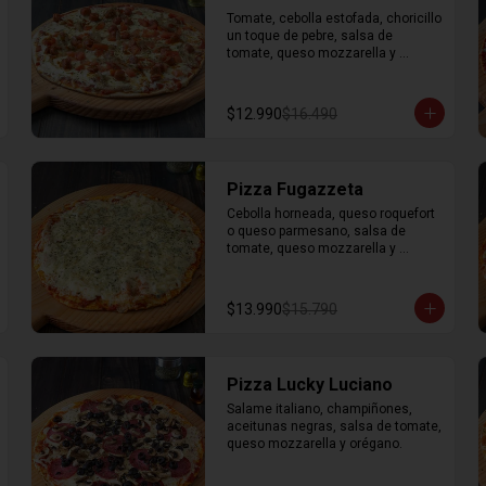
Tomate, cebolla estofada, choricillo 
un toque de pebre, salsa de 
tomate, queso mozzarella y 
orégano.
$12.990
$16.490
Pizza Fugazzeta
Cebolla horneada, queso roquefort 
o queso parmesano, salsa de 
tomate, queso mozzarella y 
orégano.
$13.990
$15.790
Pizza Lucky Luciano
Salame italiano, champiñones, 
aceitunas negras, salsa de tomate, 
queso mozzarella y orégano.