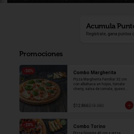
Acumula
Punt
Regístrate, gana puntos 
Promociones
-
30
%
Combo Margherita
Pizza Margherita Familiar 32 cm 
con albahaca en hojas, tomate 
cherry, salsa de tomate, queso 
mozzarella y orégano + 8 unidades 
de palitos de ajo
$12.866
$18.380
-
20
%
Combo Torino
Pizza Gigante 40 cm + pizza 