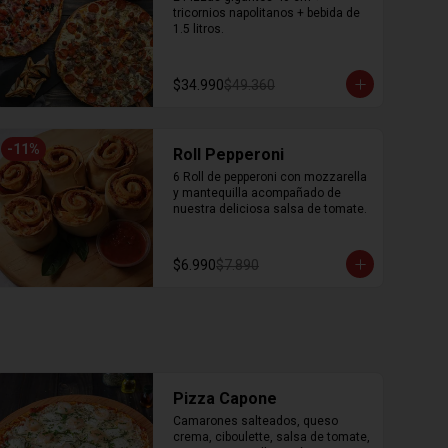
tricornios napolitanos + bebida de 
1.5 litros.
$34.990
$49.360
-
11
%
Roll Pepperoni
6 Roll de pepperoni con mozzarella 
y mantequilla acompañado de 
nuestra deliciosa salsa de tomate.
$6.990
$7.890
Pizza Capone
Camarones salteados, queso 
crema, ciboulette, salsa de tomate, 