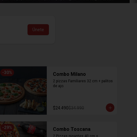
Únete
-
30
%
Combo Milano
2 pizzas Familiares 32 cm + palitos 
de ajo.
$24.490
$34.990
-
29
%
Combo Toscana
2 Pizzas gigantes 40 cm + 