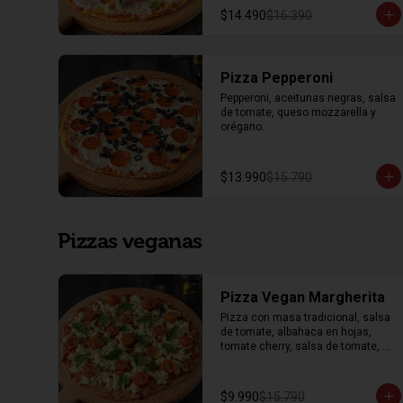
$14.490
$16.390
Pizza Pepperoni
Pepperoni, aceitunas negras, salsa 
de tomate, queso mozzarella y 
orégano.
$13.990
$15.790
Pizzas veganas
Pizza Vegan Margherita
Pizza con masa tradicional, salsa 
de tomate, albahaca en hojas, 
tomate cherry, salsa de tomate, 
mozzarella vegana y orégano.
$9.990
$15.790