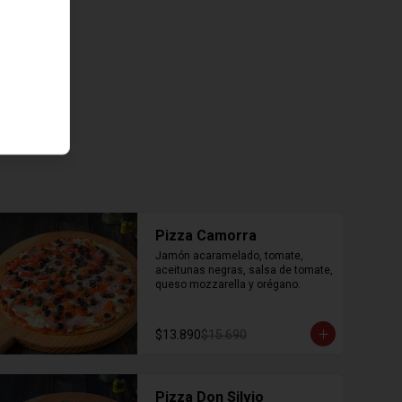
Pizza Camorra
Jamón acaramelado, tomate, 
aceitunas negras, salsa de tomate, 
queso mozzarella y orégano.
$13.890
$15.690
Pizza Don Silvio