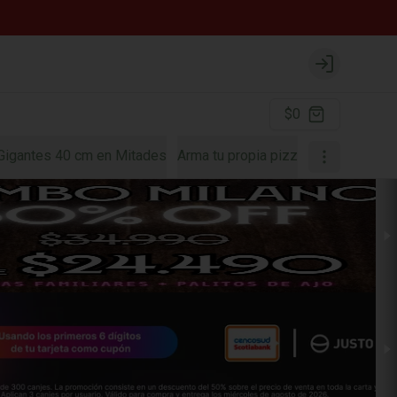
Login
$0
Gigantes 40 cm en Mitades
Arma tu propia pizza
Fontanas par