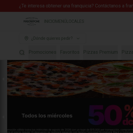
¿Te interesa obtener una franquicia? Contáctanos a fr
INICIO
MENÚ
LOCALES
¿Dónde quieres pedir?
Promociones
Favoritos
Pizzas Premium
Pizz