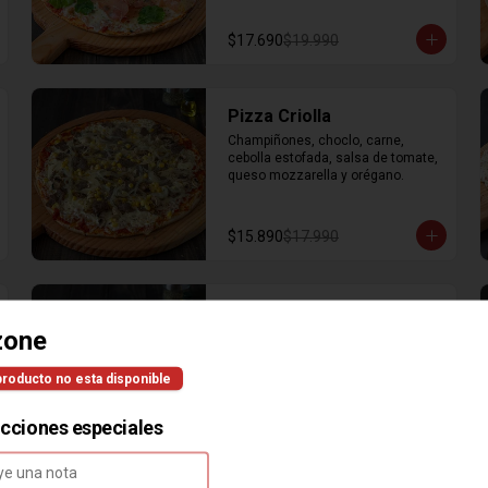
$17.690
$19.990
Pizza Criolla
Champiñones, choclo, carne, 
cebolla estofada, salsa de tomate, 
queso mozzarella y orégano.
$15.890
$17.990
Pizza Deliciosa
zone
Base de crema y albahaca (sin 
salsa de tomate), rúcula, jamón 
serrano, queso de cabra, cebolla 
producto no esta disponible
caramelizada, mozzarella y 
orégano.
ucciones especiales
$18.890
$19.990