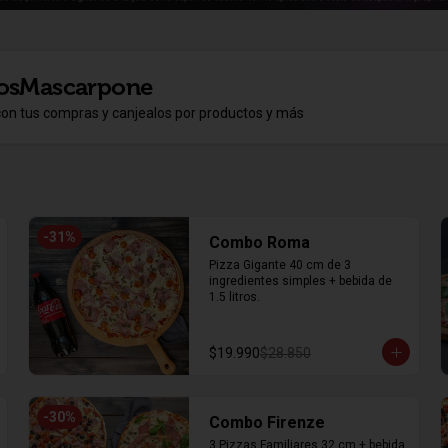
osMascarpone
con tus compras y canjealos por productos y más
-
31
%
Combo Roma
Pizza Gigante 40 cm de 3 
ingredientes simples + bebida de 
1.5 litros.
$19.990
$28.850
-
30
%
Combo Firenze
3 Pizzas Familiares 32 cm + bebida 