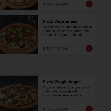
orégano.
$15.190
$17.290
Pizza Vegetariana
Corazones de alcachofa, berenjena 
salteada, pimientos asados, salsa 
artesanal de perejil, salsa de 
tomate, queso mozzarella y 
orégano.
$15.490
$17.490
Pizza Veggie Vegan
Pizza con masa tradicional, salsa 
de tomate, corazones de 
alcachofa, berenjena asada, 
pimientos asados, salsa artesanal 
de perejil, salsa de tomate, 
mozzarella vegana y orégano.
$17.890
$18.690