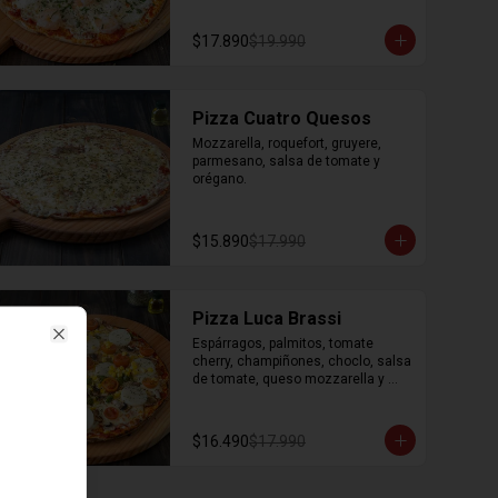
$17.890
$19.990
Pizza Cuatro Quesos
Mozzarella, roquefort, gruyere, 
parmesano, salsa de tomate y 
orégano.
$15.890
$17.990
Pizza Luca Brassi
Espárragos, palmitos, tomate 
Close
cherry, champiñones, choclo, salsa 
de tomate, queso mozzarella y 
orégano.
$16.490
$17.990