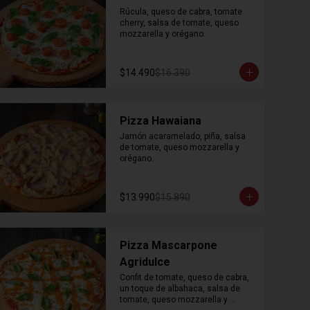
Rúcula, queso de cabra, tomate 
cherry, salsa de tomate, queso 
mozzarella y orégano.
$14.490
$16.390
Pizza Hawaiana
Jamón acaramelado, piña, salsa 
de tomate, queso mozzarella y 
orégano.
$13.990
$15.890
Pizza Mascarpone
Agridulce
Confit de tomate, queso de cabra, 
un toque de albahaca, salsa de 
tomate, queso mozzarella y 