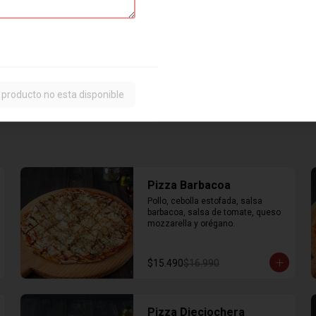
 producto no esta disponible
Pizza Barbacoa
Pollo, cebolla estofada, salsa 
barbacoa, salsa de tomate, queso 
mozzarella y orégano.
$15.490
$16.990
Pizza Dieciochera