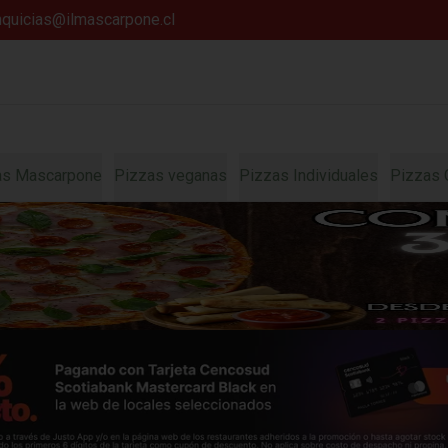
anquicias@ilmascarpone.cl
as Mascarpone
Pizzas veganas
Pizzas Individuales
Pizzas 