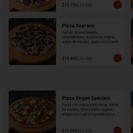
$15.190
$16.990
Pizza Soprano
Jamón acaramelado, 
champiñones, aceitunas negras, 
salsa de tomate, queso mozzarella 
y orégano.
$14.490
$16.390
Pizza Vegan Specials
Pizza con masa tradicional, salsa 
de tomate, mozzarella vegana, 
orégano y cuatro ingredientes a 
elección.
$16.990
$17.990