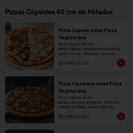
Pizzas Gigantes 40 cm en Mitades
Pizza Capone mitad Pizza
Vegetariana
Pizza Gigante 40 cm

Mitad Capone: camarones salteados, 
queso crema, ciboulette, salsa de 
tomate, mozzarella y orégano. 

$24.490
$26.790
Mitad Vegetariana: corazones de 
alcachofa, berenjena asada, pimientos 
asados, salsa artesanal de perejil, 
salsa de tomate, mozzarella y orégano
Pizza Carnívora mitad Pizza
Vegetariana
Pizza Gigante 40 cm

Mitad Carnívora: pepperoni, choricillo, 
cebolla estofada, carne, salsa de 
tomate, mozzarella y orégano

$21.490
$23.990
Mitad Vegetariana: corazones de 
alcachofa, berenjena asada, pimientos 
asados, salsa artesanal de perejil, 
salsa de tomate, mozzarella y orégano