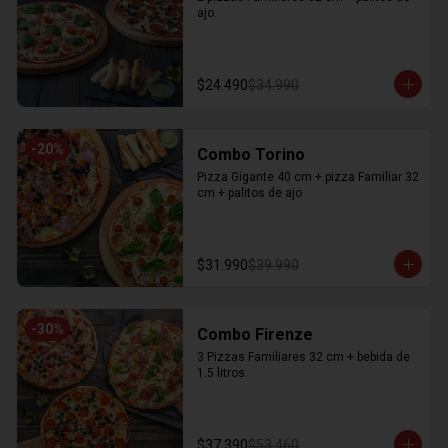
ajo.
$24.490
$34.990
-
20
%
Combo Torino
Pizza Gigante 40 cm + pizza Familiar 32 
cm + palitos de ajo
$31.990
$39.990
-
30
%
Combo Firenze
3 Pizzas Familiares 32 cm + bebida de 
1.5 litros.
$37.390
$53.460