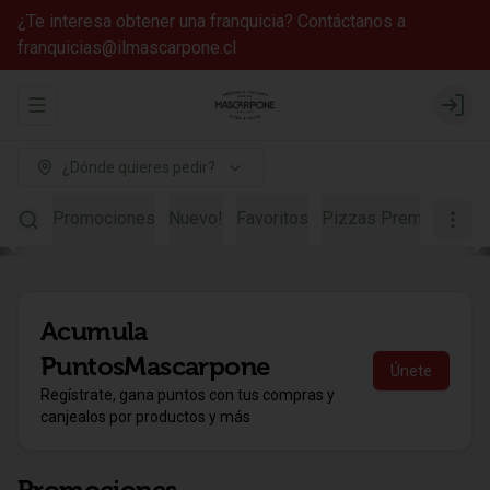
¿Te interesa obtener una franquicia? Contáctanos a
franquicias@ilmascarpone.cl
Abrir menu de navegación
Login
¿Dónde quieres pedir?
Promociones
Nuevo!
Favoritos
Pizzas Premium
Piz
Acumula
PuntosMascarpone
Únete
Regístrate, gana puntos con tus compras y
canjealos por productos y más
Promociones