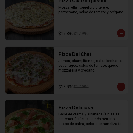
Pizza Cuatro Quesos
Mozzarella, roquefort, gruyere, 
parmesano, salsa de tomate y orégano.
$15.890
$17.990
Pizza Del Chef
Jamón, champiñones, salsa bechamel, 
espárragos, salsa de tomate, queso 
mozzarella y orégano.
$15.890
$17.990
Pizza Deliciosa
Base de crema y albahaca (sin salsa 
de tomate), rúcula, jamón serrano, 
queso de cabra, cebolla caramelizada, 
mozzarella y orégano.