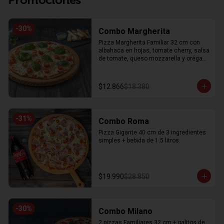
-
30
%
Combo Margherita
Pizza Margherita Familiar 32 cm con 
albahaca en hojas, tomate cherry, salsa 
de tomate, queso mozzarella y orégano 
+ 8 unidades de palitos de ajo
$12.866
$18.380
-
31
%
Combo Roma
Pizza Gigante 40 cm de 3 ingredientes 
simples + bebida de 1.5 litros.
$19.990
$28.850
-
30
%
Combo Milano
2 pizzas Familiares 32 cm + palitos de 