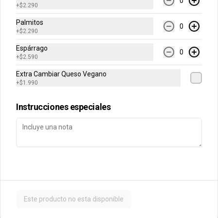
0
+
$2.290
$6.990
$7.890
Palmitos
0
+
$2.290
Espárrago
Tricornios Napolitanos
0
+
$2.590
Triángulos horneados, rellenos con 
queso mozzarella, tomate y orégano, 
Extra Cambiar Queso Vegano
en masa de mantequilla. 5 unidades.
+
$1.990
Instrucciones especiales
$5.490
$6.190
Postres
Mousse Artesanal de
Chocolate Belga
Clásico mousse a base de chocolate 
Este producto no esta disponible
belga, con un toque de almendras.