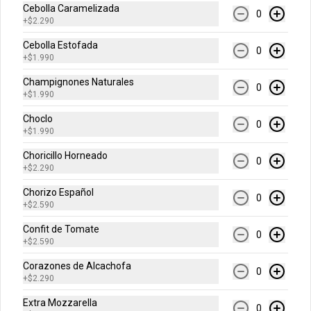
horno con salsa a elección (Bechamel, 
Cebolla Caramelizada
Pomodoro o Rosa) y con un toque de 
0
+
$2.290
parmesano gratinado.
$14.990
$16.990
Cebolla Estofada
0
+
$1.990
Champignones Naturales
Canelones de Pollo
0
+
$1.990
Dos canelones rellenos con pollo, 
jamón acaramelado y queso 
Choclo
0
parmesano, preparados al horno con 
+
$1.990
salsa a elección (Bechamel, Pomodoro 
o Rosa) y con un toque de parmesano 
Choricillo Horneado
gratinado.
0
$14.990
$16.990
+
$2.290
Chorizo Español
0
+
$2.590
Lasagna Bolognesa
Confit de Tomate
Lasagna Bolognesa tradicional 
0
elaborada con pasta artesanal con 
+
$2.590
salsa bolognesa, mozzarella, jamón 
salsa bechamel y parmesano 
Corazones de Alcachofa
0
gratinado. Porción individual.
+
$2.290
$14.990
$16.990
Extra Mozzarella
0