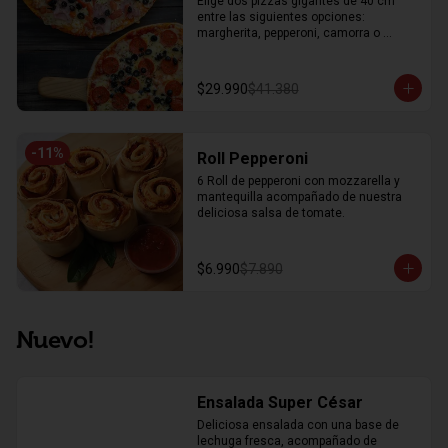
Elige dos pizzas gigantes de 40 cm 
entre las siguientes opciones: 
margherita, pepperoni, camorra o 
dieciochera
$29.990
$41.380
-
11
%
Roll Pepperoni
6 Roll de pepperoni con mozzarella y 
mantequilla acompañado de nuestra 
deliciosa salsa de tomate.
$6.990
$7.890
Nuevo!
Ensalada Super César
Deliciosa ensalada con una base de 
lechuga fresca, acompañado de 