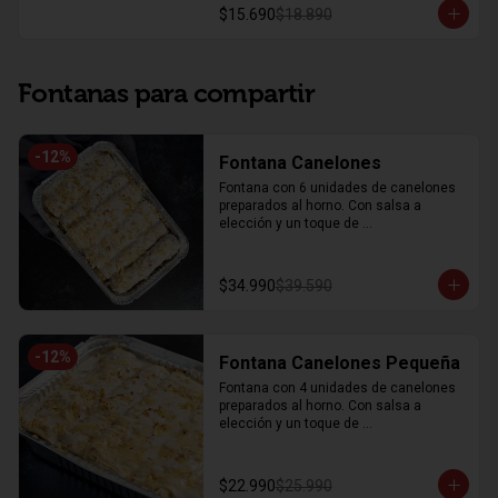
$15.690
$18.890
Fontanas para compartir
-
12
%
Fontana Canelones
Fontana con 6 unidades de canelones 
preparados al horno. Con salsa a 
elección y un toque de 
parmesano gratinado.
$34.990
$39.590
-
12
%
Fontana Canelones Pequeña
Fontana con 4 unidades de canelones 
preparados al horno. Con salsa a 
elección y un toque de 
parmesano gratinado.
$22.990
$25.990