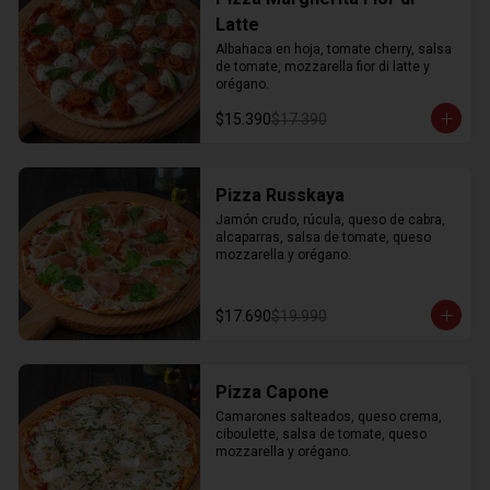
Latte
Albahaca en hoja, tomate cherry, salsa 
de tomate, mozzarella fior di latte y 
orégano.
$15.390
$17.390
Pizza Russkaya
Jamón crudo, rúcula, queso de cabra, 
alcaparras, salsa de tomate, queso 
mozzarella y orégano.
$17.690
$19.990
Pizza Capone
Camarones salteados, queso crema, 
ciboulette, salsa de tomate, queso 
mozzarella y orégano.