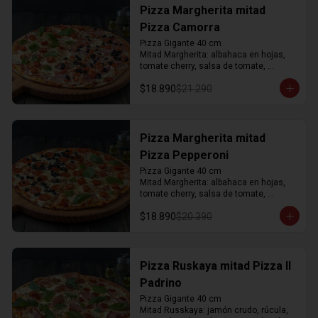
Pizza Margherita mitad
Pizza Camorra
Pizza Gigante 40 cm

Mitad Margherita: albahaca en hojas, 
tomate cherry, salsa de tomate, 
mozzarella y orégano

$18.890
$21.290
Mitad Camorra: jamón acaramelado, 
tomate, aceitunas negras, salsa de 
tomate, mozzarella y orégano
Pizza Margherita mitad
Pizza Pepperoni
Pizza Gigante 40 cm

Mitad Margherita: albahaca en hojas, 
tomate cherry, salsa de tomate, 
mozzarella y orégano

$18.890
$20.390
Mitad Pepperoni: pepperoni, aceitunas 
negras, salsa de tomate, mozzarella y 
orégano.
Pizza Ruskaya mitad Pizza Il
Padrino
Pizza Gigante 40 cm

Mitad Russkaya: jamón crudo, rúcula, 