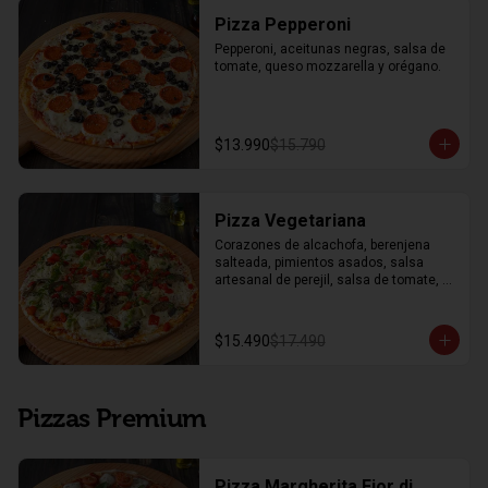
Pizza Pepperoni
Pepperoni, aceitunas negras, salsa de 
tomate, queso mozzarella y orégano.
$13.990
$15.790
Pizza Vegetariana
Corazones de alcachofa, berenjena 
salteada, pimientos asados, salsa 
artesanal de perejil, salsa de tomate, 
queso mozzarella y orégano.
$15.490
$17.490
Pizzas Premium
Pizza Margherita Fior di