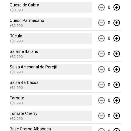
Palitos de Queso
Queso de Cabra
0
+
$3.090
Parmesano
Queso Parmesano
0
+
$2.590
Rúcula
$4.490
$5.090
0
+
$1.990
Salame Italiano
0
Pan Focaccia
+
$2.290
Exquisito pan con un toque de cebolla
Salsa Artesanal de Perejil
0
+
$1.990
Salsa Barbacoa
0
+
$1.990
$2.790
$3.190
Tomate
0
+
$1.990
-
11
%
Roll Pepperoni
Tomate Cherry
0
6 Roll de pepperoni con mozzarella y 
+
$2.290
mantequilla acompañado de nuestra 
deliciosa salsa de tomate.
Base Crema Albahaca