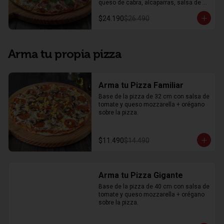
queso de cabra, alcaparras, salsa de 
tomate, y mozzarella

$24.190
$26.490
Mitad Il Padrino: jamón acaramelado, 
chorizo español, un toque de albahaca, 
salsa de tomate, mozzarella y orégano
Arma tu propia pizza
Arma tu Pizza Familiar
Base de la pizza de 32 cm con salsa de 
tomate y queso mozzarella + orégano 
sobre la pizza.
$11.490
$14.490
Arma tu Pizza Gigante
Base de la pizza de 40 cm con salsa de 
tomate y queso mozzarella + orégano 
sobre la pizza.