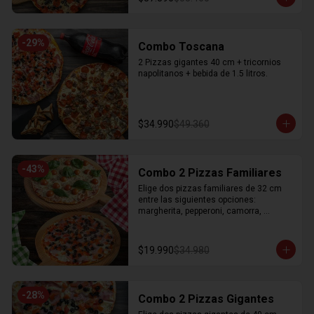
-
29
%
Combo Toscana
2 Pizzas gigantes 40 cm + tricornios 
napolitanos + bebida de 1.5 litros.
$34.990
$49.360
-
43
%
Combo 2 Pizzas Familiares
Elige dos pizzas familiares de 32 cm 
entre las siguientes opciones: 
margherita, pepperoni, camorra, 
dieciochera
$19.990
$34.980
-
28
%
Combo 2 Pizzas Gigantes