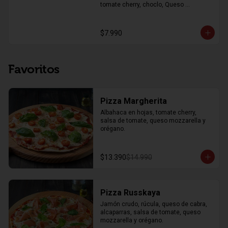
tomate cherry, choclo, Queso 
parmesano, pechuga de pollo a la 
plancha y trozos de pan focaccia, con 
aderezo de la casa y limón
$7.990
Favoritos
Pizza Margherita
Albahaca en hojas, tomate cherry, 
salsa de tomate, queso mozzarella y 
orégano.
$13.390
$14.990
Pizza Russkaya
Jamón crudo, rúcula, queso de cabra, 
alcaparras, salsa de tomate, queso 
mozzarella y orégano.