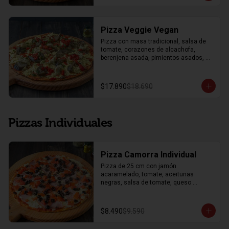
Pizza Veggie Vegan
Pizza con masa tradicional, salsa de 
tomate, corazones de alcachofa, 
berenjena asada, pimientos asados, 
salsa artesanal de perejil, salsa de 
tomate, mozzarella vegana y orégano.
$17.890
$18.690
Pizzas Individuales
Pizza Camorra Individual
Pizza de 25 cm con jamón 
acaramelado, tomate, aceitunas 
negras, salsa de tomate, queso 
mozzarella y orégano.
$8.490
$9.590