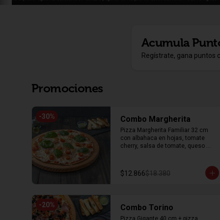
Acumula
Punt
Regístrate, gana puntos 
Promociones
-
30
%
Combo Margherita
Pizza Margherita Familiar 32 cm 
con albahaca en hojas, tomate 
cherry, salsa de tomate, queso 
mozzarella y orégano + 8 unidades 
de palitos de ajo
$12.866
$18.380
-
20
%
Combo Torino
Pizza Gigante 40 cm + pizza 