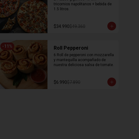
tricornios napolitanos + bebida de 
1.5 litros.
$34.990
$49.360
-
11
%
Roll Pepperoni
6 Roll de pepperoni con mozzarella 
y mantequilla acompañado de 
nuestra deliciosa salsa de tomate.
$6.990
$7.890