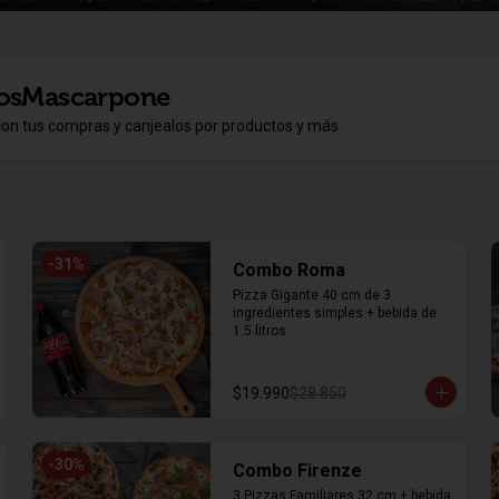
osMascarpone
con tus compras y canjealos por productos y más
-
31
%
Combo Roma
Pizza Gigante 40 cm de 3 
ingredientes simples + bebida de 
1.5 litros.
$19.990
$28.850
-
30
%
Combo Firenze
3 Pizzas Familiares 32 cm + bebida 