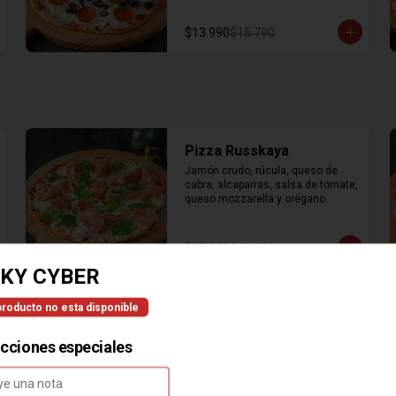
$13.990
$15.790
Pizza Russkaya
Jamón crudo, rúcula, queso de 
cabra, alcaparras, salsa de tomate, 
queso mozzarella y orégano.
$17.690
$19.990
KY CYBER
producto no esta disponible
Pizza Criolla
Champiñones, choclo, carne, 
ucciones especiales
cebolla estofada, salsa de tomate, 
queso mozzarella y orégano.