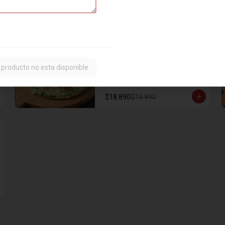
$15.890
$17.990
Pizza Deliciosa
Base de crema y albahaca (sin 
salsa de tomate), rúcula, jamón 
 producto no esta disponible
serrano, queso de cabra, cebolla 
caramelizada, mozzarella y 
orégano.
$18.890
$19.990