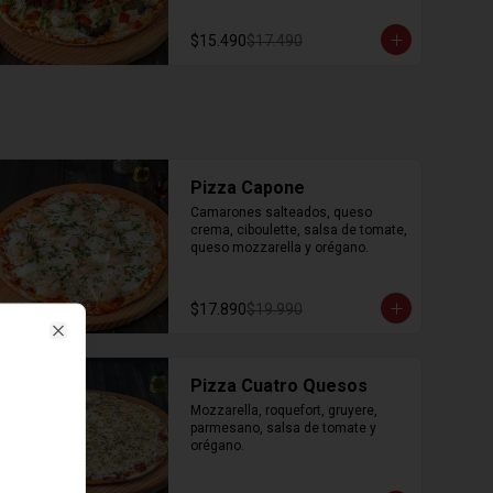
orégano.
$15.490
$17.490
Pizza Capone
Camarones salteados, queso 
crema, ciboulette, salsa de tomate, 
queso mozzarella y orégano.
$17.890
$19.990
Close
Pizza Cuatro Quesos
Mozzarella, roquefort, gruyere, 
parmesano, salsa de tomate y 
orégano.