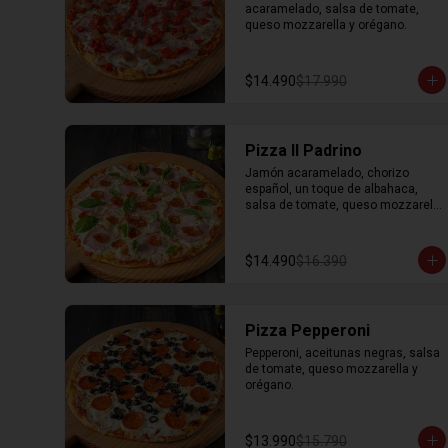
acaramelado, salsa de tomate, 
queso mozzarella y orégano.
$14.490
$17.990
Pizza Il Padrino
Jamón acaramelado, chorizo 
español, un toque de albahaca, 
salsa de tomate, queso mozzarella 
y orégano.
$14.490
$16.390
Pizza Pepperoni
Pepperoni, aceitunas negras, salsa 
de tomate, queso mozzarella y 
orégano.
$13.990
$15.790