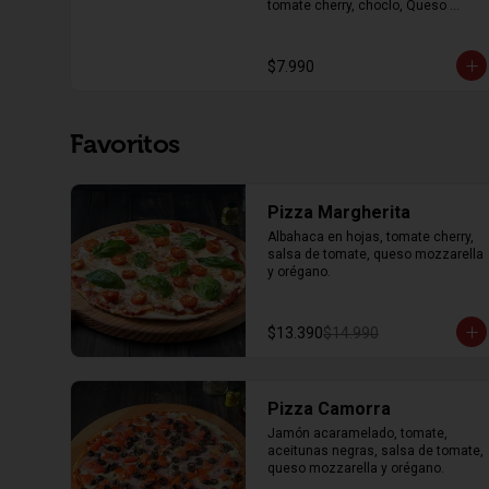
tomate cherry, choclo, Queso 
parmesano, pechuga de pollo a la 
plancha y trozos de pan focaccia, 
con aderezo de la casa y limón
$7.990
Favoritos
Pizza Margherita
Albahaca en hojas, tomate cherry, 
salsa de tomate, queso mozzarella 
y orégano.
$13.390
$14.990
Pizza Camorra
Jamón acaramelado, tomate, 
aceitunas negras, salsa de tomate, 
queso mozzarella y orégano.