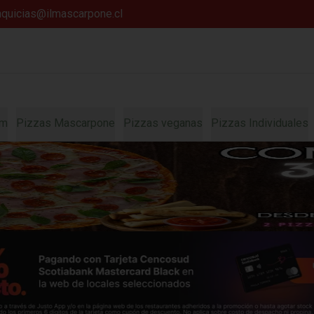
anquicias@ilmascarpone.cl
um
Pizzas Mascarpone
Pizzas veganas
Pizzas Individuales