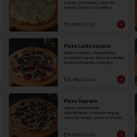
o queso parmesano, salsa de 
tomate, queso mozzarella y 
orégano.
$13.990
$15.790
Pizza Lucky Luciano
Salame italiano, champiñones, 
aceitunas negras, salsa de tomate, 
queso mozzarella y orégano.
$15.190
$16.990
Pizza Soprano
Jamón acaramelado, 
champiñones, aceitunas negras, 
salsa de tomate, queso mozzarella 
y orégano.
$14.490
$16.390