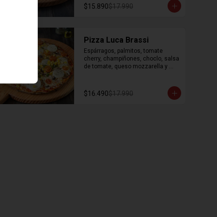
$15.890
$17.990
Pizza Luca Brassi
Espárragos, palmitos, tomate 
cherry, champiñones, choclo, salsa 
de tomate, queso mozzarella y 
orégano.
$16.490
$17.990