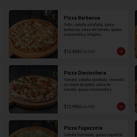
Pizza Barbacoa
Pollo, cebolla estofada, salsa 
barbacoa, salsa de tomate, queso 
mozzarella y orégano.
$15.490
$16.990
Pizza Dieciochera
Tomate, cebolla estofada, choricillo 
un toque de pebre, salsa de 
tomate, queso mozzarella y 
orégano.
$12.990
$16.490
Pizza Fugazzeta
Cebolla horneada, queso roquefort 