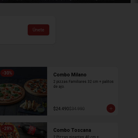
Únete
-
30
%
Combo Milano
2 pizzas Familiares 32 cm + palitos 
de ajo.
$24.490
$34.990
-
29
%
Combo Toscana
2 Pizzas gigantes 40 cm + 