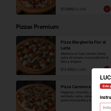
$13.890
$15.690
Pizzas Premium
Pizza Margherita Fior di
Latte
Albahaca en hoja, tomate cherry, 
salsa de tomate, mozzarella fior di 
latte y orégano.
$15.390
$17.390
LUC
Este 
Pizza Carnívora
Pepperoni, choricillo, cebolla 
Instr
estofada, carne, salsa de tomate, 
queso mozzarella y orégano.