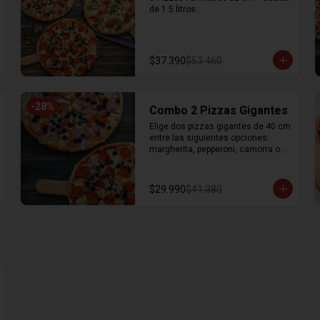
de 1.5 litros.
$37.390
$53.460
-
28
%
Combo 2 Pizzas Gigantes
Elige dos pizzas gigantes de 40 cm 
entre las siguientes opciones: 
margherita, pepperoni, camorra o 
dieciochera
$29.990
$41.380