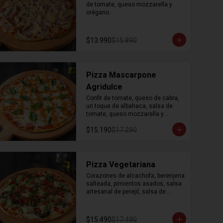
de tomate, queso mozzarella y 
orégano.
$13.990
$15.890
Pizza Mascarpone
Agridulce
Confit de tomate, queso de cabra, 
un toque de albahaca, salsa de 
tomate, queso mozzarella y 
orégano.
$15.190
$17.290
Pizza Vegetariana
Corazones de alcachofa, berenjena 
salteada, pimientos asados, salsa 
artesanal de perejil, salsa de 
tomate, queso mozzarella y 
orégano.
$15.490
$17.490