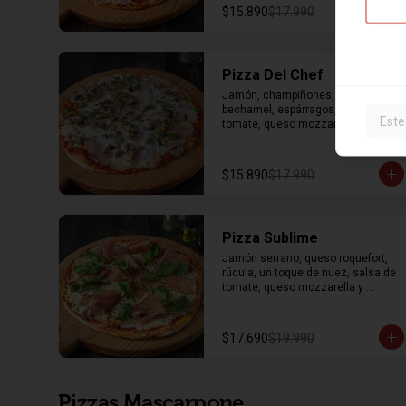
$15.890
$17.990
Pizza Del Chef
Jamón, champiñones, salsa 
bechamel, espárragos, salsa de 
Este
tomate, queso mozzarella y 
orégano.
$15.890
$17.990
Pizza Sublime
Jamón serrano, queso roquefort, 
rúcula, un toque de nuez, salsa de 
tomate, queso mozzarella y 
orégano.
$17.690
$19.990
Pizzas Mascarpone