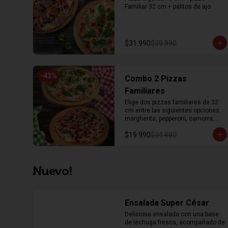
Familiar 32 cm + palitos de ajo
$31.990
$39.990
-
43
%
Combo 2 Pizzas
Familiares
Elige dos pizzas familiares de 32 
cm entre las siguientes opciones: 
margherita, pepperoni, camorra, 
dieciochera
$19.990
$34.980
Nuevo!
Ensalada Super César
Deliciosa ensalada con una base 
de lechuga fresca, acompañado de 