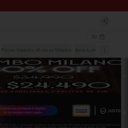
Login
$0
Pizzas Gigantes 40 cm en Mitades
Arma tu propia pizza
Font