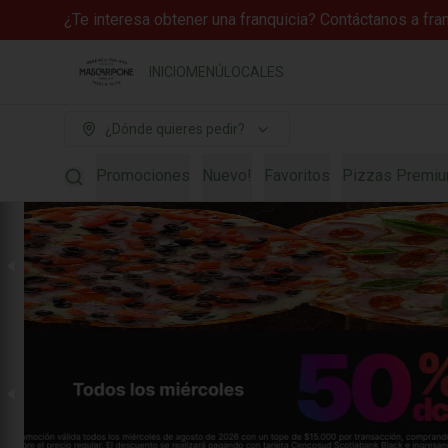
¿Te interesa obtener una franquicia? Contáctanos a fr
INICIO
MENÚ
LOCALES
¿Dónde quieres pedir?
Promociones
Nuevo!
Favoritos
Pizzas Premi